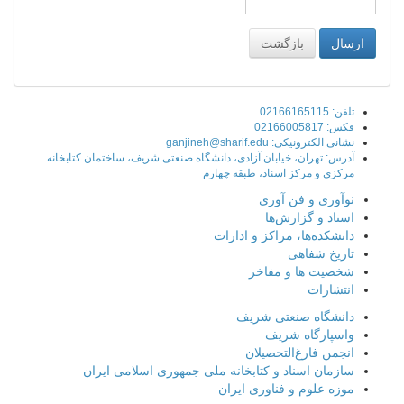
تلفن: 02166165115
فکس: 02166005817
نشانی الکترونیکی: ganjineh@sharif.edu
آدرس: تهران، خیابان آزادی، دانشگاه صنعتی شریف، ساختمان کتابخانه
مرکزی و مرکز اسناد، طبقه چهارم
نوآوری و فن آوری
اسناد و گزارش‌ها
دانشکده‌ها، مراکز و ادارات
تاریخ شفاهی
شخصیت ها و مفاخر
انتشارات
دانشگاه صنعتی شریف
واسپارگاه شریف
انجمن فارغ‌التحصیلان
سازمان اسناد و کتابخانه ملی جمهوری اسلامی ایران
موزه علوم و فناوری ایران