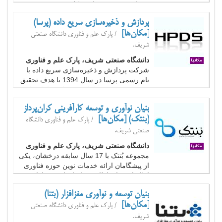
خدمات حوزه زیرساخت کلید عمومی (PKI) و
امضای دیجیتال فعالیت می‌کند. از جمله
پردازش و ذخیره‌سازی سریع داده (پرسا)
می‌توان به طراحی و تولید نرم‌افزار صدور و
[مکان‌ها]
مدیریت گواهی الکترونیکی، طراحی و ساخت
/ پارک علم و فناوری دانشگاه صنعتی
تجهیزات...
شریف.
دانشگاه صنعتی شریف، پارک علم و فناوری
شرکت پردازش و ذخیره‌سازی سریع داده با
نام رسمی پرسا در سال 1394 با هدف تحقیق
و توسعه (R&D)، طراحی و تولید سامانه‌های
ذخیره‌سازی داده (SAN Storage) تأسیس
بنیان نوآوری و توسعه کارآفرینی کران‌پرداز
گردید. محصولات ذخیره‌سازی شرکت پرسا با
(بنتک) [مکان‌ها]
نام تجاری SAB و تحت برند HPDS (High
/ پارک علم و فناوری دانشگاه
Performance Data...
صنعتی شریف.
دانشگاه صنعتی شریف، پارک علم و فناوری
مجموعه بُنتک با 17 سال سابقه درخشان، یکی
از پیشگامان ارائه خدمات نوین حوزه فناوری
اطلاعات و ارتباطات در ایران است. دارا بودن
بیش از 50 سایت عملیاتی برای اپراتورهای
بنیان توسعه و نوآوری مغزافزار (بتنا)
مخابراتی نظیر اپراتور همراه اول (MCI)،
[مکان‌ها]
شرکت مخابرات ایران (TCI)، شرکت
/ پارک علم و فناوری دانشگاه صنعتی
ارتباطات زیرساخت...
شریف.