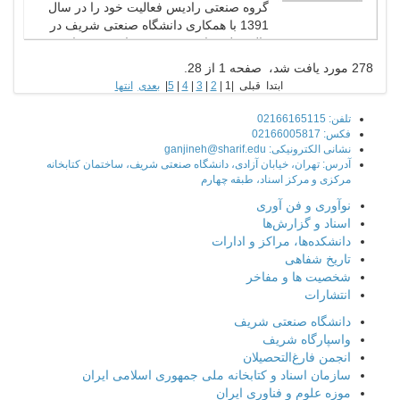
گروه صنعتی رادیس فعالیت خود را در سال
1391 با همکاری دانشگاه صنعتی شریف در
قالب طرح‌های پژوهشی پیرامون بتن‌های فوق
توانمند (Ultra-High performance concrete)
278 مورد يافت شد، صفحه 1 از 28.
آغاز نموده و پس از مدتی با ثبت شرکت
ابتدا قبلی |
1
|
2
|
3
|
4
|
5
|
بعدی
انتها
حقوقی مستقل، به رفع نیازهای صنعتی کشور
در حوزه‌های مختلف...
تلفن: 02166165115
فکس: 02166005817
نشانی الکترونیکی: ganjineh@sharif.edu
آدرس: تهران، خیابان آزادی، دانشگاه صنعتی شریف، ساختمان کتابخانه
مرکزی و مرکز اسناد، طبقه چهارم
نوآوری و فن آوری
اسناد و گزارش‌ها
دانشکده‌ها، مراکز و ادارات
تاریخ شفاهی
شخصیت ها و مفاخر
انتشارات
دانشگاه صنعتی شریف
واسپارگاه شریف
انجمن فارغ‌التحصیلان
سازمان اسناد و کتابخانه ملی جمهوری اسلامی ایران
موزه علوم و فناوری ایران