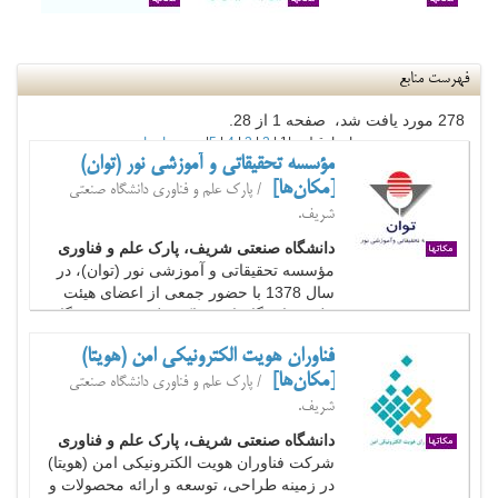
فهرست منابع
278 مورد يافت شد، صفحه 1 از 28.
ابتدا قبلی |
1
|
2
|
3
|
4
|
5
|
بعدی
انتها
مؤسسه تحقیقاتی و آموزشی نور (توان)
[مکان‌ها]
/ پارک علم و فناوری دانشگاه صنعتی
شریف.
دانشگاه صنعتی شریف، پارک علم و فناوری
مؤسسه تحقیقاتی و آموزشی نور (توان)، در
سال 1378 با حضور جمعی از اعضای هیئت
علمی دانشگاهها – مراکز علمی و نیز خبرگان
صنعت در بخش خصوصی شکل
فناوران هویت الکترونیکی امن (هویتا)
گرفت.مأموریت این مؤسسه بهبود کیفیت
[مکان‌ها]
داروها، لوازم آرایشی و مواد غذایی تولید شده
/ پارک علم و فناوری دانشگاه صنعتی
در ایران است و تمام تلاش خود را...
شریف.
دانشگاه صنعتی شریف، پارک علم و فناوری
شرکت فناوران هویت الکترونیکی امن (هویتا)
در زمینه طراحی، توسعه و ارائه محصولات و