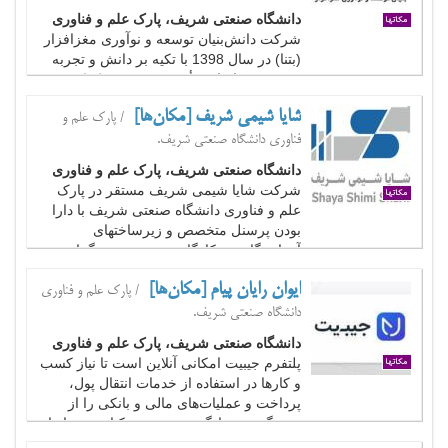
دانشگاه صنعتی شریف، پارک علم و فناوری
شرکت دانش‌بنیان توسعه و نوآوری مغزافزار
(بتنا) در سال 1398 با تکیه بر دانش و تجربه
متخصصین ایرانی تأسیس شد و به کمک به
روزترین فناوری‌ها در صدد توسعه زیست‌بوم
شایا شیمی شریف [مکان‌ها]
/ پارک علم و
سیستم‌عامل مبتنی بر نرم‌افزارهای آزاد/
متن‌باز می‌باشد. بتنا با ورود در راه پر فراز و
فناوری دانشگاه صنعتی شریف.
نشیب...
دانشگاه صنعتی شریف، پارک علم و فناوری
شرکت شایا شیمی شریف مستقر در پارک
علم و فناوری دانشگاه صنعتی شریف با دارا
بودن پرسنل متخصص و زیرساختهای
آزمایشگاهی و کارگاهی، در زمینه برگزاری
آزمون­های مهارت (Proficiency Test) فعالیت
ایوان رایان پیام [مکان‌ها]
می­نماید. کلیه آزمون­های مهارت مطابق
/ پارک علم و فناوری
استاندارد ISO/IEC 17043 و با...
دانشگاه صنعتی شریف.
دانشگاه صنعتی شریف، پارک علم و فناوری
پلتفرم جیبیت امکانی آنلاین است تا نیاز کسب
و کار‌ها در استفاده از خدمات انتقال پول،
پرداخت و عملیات‌های مالی و بانکی را از
پیچیدگی به سادگی به صورت یکپارچه و پایدار
ارائه کند