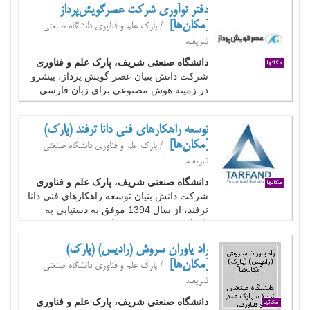
دفتر نوآوری شرکت عصرگویش‌پرداز
[مکان‌ها]
/ پارک علم و فناوری دانشگاه صنعتی
شریف.
دانشگاه صنعتی شریف، پارک علم و فناوری
شرکت دانش بنیان عصر گویش پرداز، پیشرو
در زمینه هوش مصنوعی برای زبان فارسی
می‌باشد. ما با همکاری تیمی از متخصصان
دانشگاه صنعتی شریف، همواره به دنبال ارائه،
توسعه راهکارهای فنی دانا ترفند (پارک)
تولید و توسعه محصولات و پژوهش‌هایی وسیع
[مکان‌ها]
در حوزه پردازش سیگنال (پردازش صدا و
/ پارک علم و فناوری دانشگاه صنعتی
پردازش تصویر)،...
شریف.
دانشگاه صنعتی شریف، پارک علم و فناوری
شرکت دانش بنیان توسعه راهکارهای فنی دانا
ترفند، از سال 1394 موفق به دستیابی به
تکنولوژی موقعیت‌دهی نانومتری (Nano
Positioning) شد.
راد یاوران سروش (رادیس) (پارک)
این شرکت با عرضه جابجاگر های دقیق و فوق
[مکان‌ها]
دقیق با دقت‌های نانو‌متری و میکرومتری،
/ پارک علم و فناوری دانشگاه صنعتی
کشور عزیزمان را در زمره کشور‌های...
شریف.
دانشگاه صنعتی شریف، پارک علم و فناوری