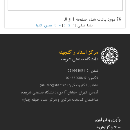
76 مورد يافت شد، صفحه 1 از 8.
ابتدا قبلی |
1
|
2
|
3
|
4
|
5
|
بعدی
انتها
تلفن: 02166165115
فکس: 02166005817
نشانی الکترونیکی: ganjineh@sharif.edu
آدرس: تهران، خیابان آزادی، دانشگاه صنعتی شریف،
ساختمان کتابخانه مرکزی و مرکز اسناد، طبقه چهارم
نوآوری و فن آوری
اسناد و گزارش‌ها